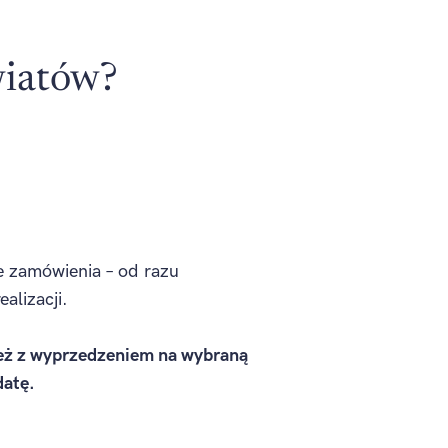
wiatów?
e zamówienia – od razu
alizacji.
ż z wyprzedzeniem na wybraną
datę.