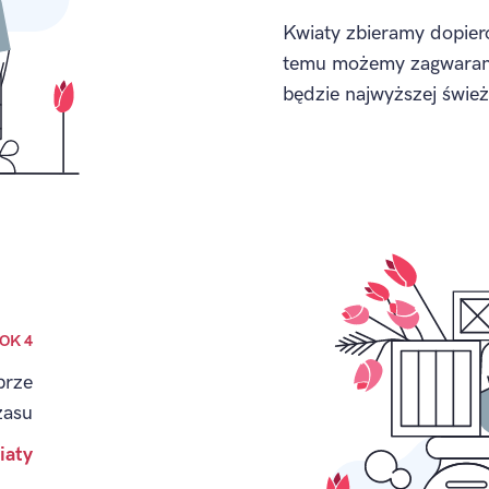
Kwiaty zbieramy dopiero
temu możemy zagwarant
będzie najwyższej śwież
OK 4
brze
zasu
iaty