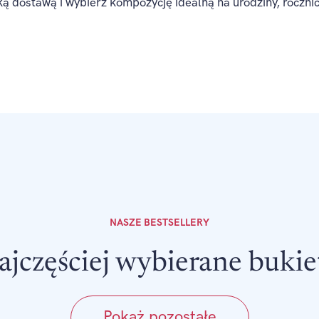
ką dostawą i wybierz kompozycję idealną na urodziny, rocznic
NASZE BESTSELLERY
ajczęściej wybierane bukie
Pokaż pozostałe