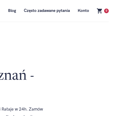
Blog
Często zadawane pytania
Konto
0
znań -
 i Rataje w 24h. Zamów