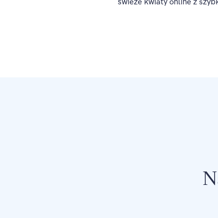
świeże kwiaty online z szyb
N