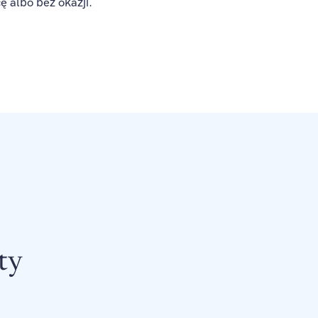
ę albo bez okazji.
ty