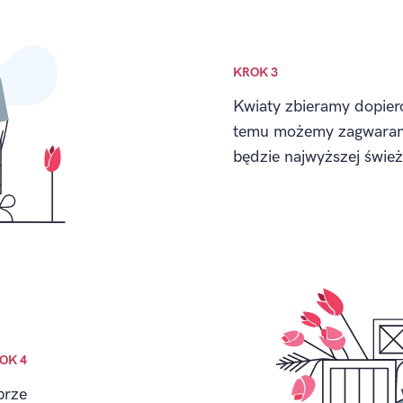
KROK 3
Kwiaty zbieramy dopiero
temu możemy zagwarant
będzie najwyższej śwież
OK 4
brze