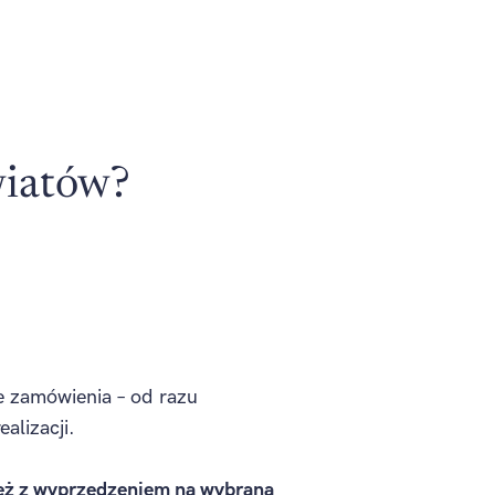
wiatów?
e zamówienia – od razu
alizacji.
ż z wyprzedzeniem na wybraną