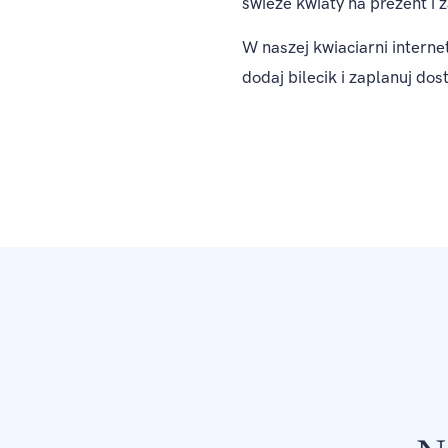
świeże kwiaty na prezent 
W naszej kwiaciarni intern
dodaj bilecik i zaplanuj do