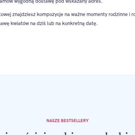
i zamów wygodną dostawę pod wskazany adres.
etowej znajdziesz kompozycje na ważne momenty rodzinne i 
stawę kwiatów na dziś lub na konkretną datę.
NASZE BESTSELLERY